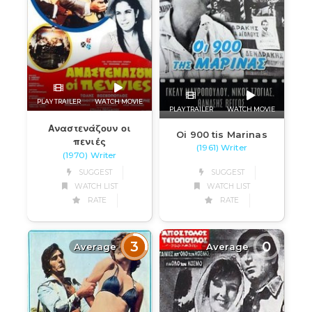
PLAY TRAILER
WATCH MOVIE
PLAY TRAILER
WATCH MOVIE
Αναστενάζουν οι
Oi 900 tis Marinas
πενιές
(1961) Writer
(1970) Writer
SUGGEST
SUGGEST
WATCH LIST
WATCH LIST
RATE
RATE
3
0
Average
Average