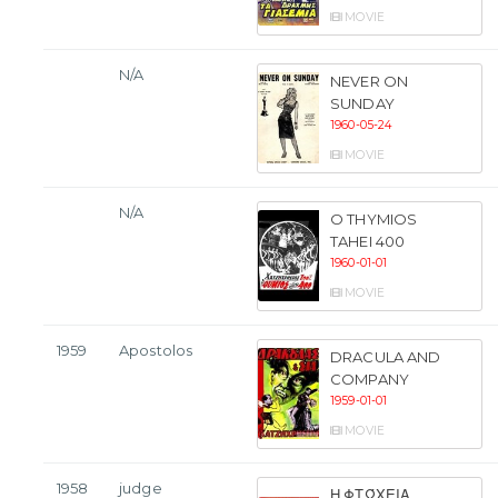
MOVIE
N/A
NEVER ON
SUNDAY
1960-05-24
MOVIE
N/A
O THYMIOS
TAHEI 400
1960-01-01
MOVIE
1959
Apostolos
DRACULA AND
COMPANY
1959-01-01
MOVIE
1958
judge
Η ΦΤΏΧΕΙΑ