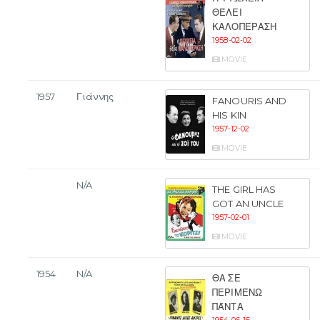
ΘΈΛΕΙ
ΚΑΛΟΠΈΡΑΣΗ
1958-02-02
MOVIE
1957
Γιάννης
FANOURIS AND
HIS KIN
1957-12-02
MOVIE
N/A
THE GIRL HAS
GOT AN UNCLE
1957-02-01
MOVIE
1954
N/A
ΘΑ ΣΕ
ΠΕΡΙΜΈΝΩ
ΠΆΝΤΑ