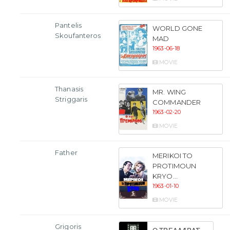
Pantelis
WORLD GONE
Skoufanteros
MAD
1963-06-18
MOVIE
Thanasis
MR. WING
Striggaris
COMMANDER
1963-02-20
MOVIE
Father
MERIKOI TO
PROTIMOUN
KRYO...
1963-01-10
MOVIE
Grigoris