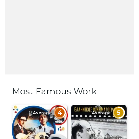
Most Famous Work
4
5
Average
Average