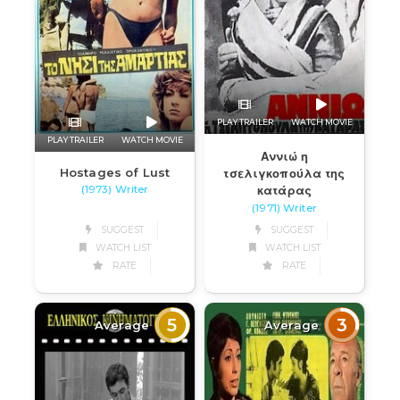
PLAY TRAILER
WATCH MOVIE
PLAY TRAILER
WATCH MOVIE
Αννιώ η
Hostages of Lust
τσελιγκοπούλα της
κατάρας
(1973) Writer
(1971) Writer
SUGGEST
SUGGEST
WATCH LIST
WATCH LIST
RATE
RATE
5
3
Average
Average