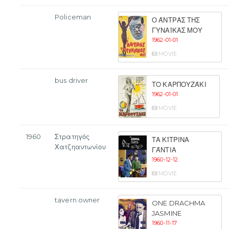
Policeman
Ο ΆΝΤΡΑΣ ΤΗΣ
ΓΥΝΑΊΚΑΣ ΜΟΥ
1962-01-01
MOVIE
bus driver
ΤΟ ΚΑΡΠΟΥΖΆΚΙ
1962-01-01
MOVIE
1960
Στρατηγός
ΤΑ ΚΊΤΡΙΝΑ
Χατζηαντωνίου
ΓΆΝΤΙΑ
1960-12-12
MOVIE
tavern owner
ONE DRACHMA
JASMINE
1960-11-17