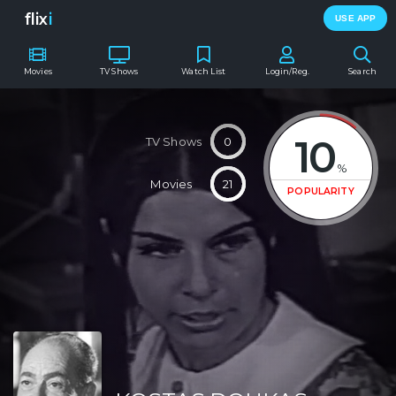
flix
i
USE APP
Movies
TV Shows
Watch List
Login/Reg.
Search
10
TV Shows
0
%
Movies
21
POPULARITY