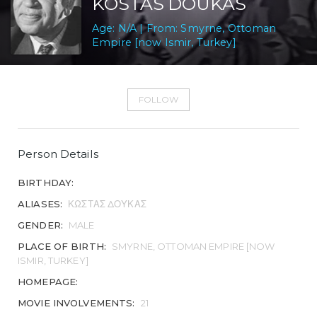
KOSTAS DOUKAS
Age: N/A | From: Smyrne, Ottoman
Empire [now Ismir, Turkey]
FOLLOW
Person Details
BIRTHDAY:
ALIASES:
ΚΩΣΤΑΣ ΔΟΥΚΑΣ
GENDER:
MALE
PLACE OF BIRTH:
SMYRNE, OTTOMAN EMPIRE [NOW
ISMIR, TURKEY]
HOMEPAGE:
MOVIE INVOLVEMENTS:
21