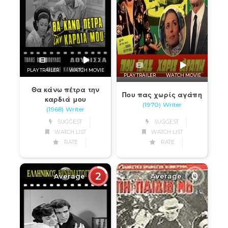
PLAY TRAILER
WATCH MOVIE
PLAY TRAILER
WATCH MOVIE
Θα κάνω πέτρα την
Που πας χωρίς αγάπη
καρδιά μου
(1970) Writer
(1968) Writer
SUGGEST
SUGGEST
WATCH LIST
WATCH LIST
RATE
RATE
2
0
Average
Average